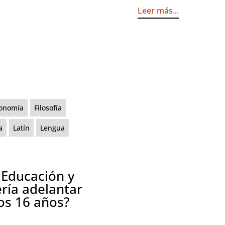
Leer más...
onomía
Filosofía
a
Latín
Lengua
 Educación y
ría adelantar
los 16 años?