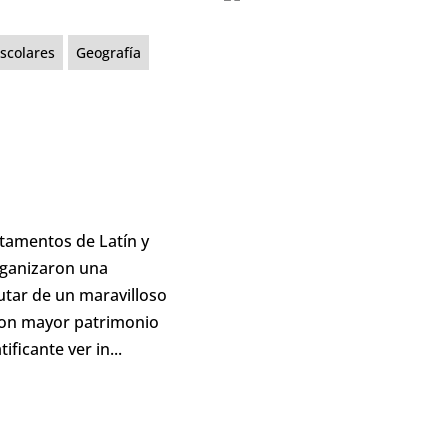
scolares
Geografía
rtamentos de Latín y
rganizaron una
utar de un maravilloso
 con mayor patrimonio
ficante ver in...