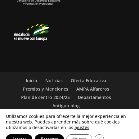
Inicio
Noticias
Oferta Educativa
Premios y Menciones
AMPA Alfareros
Plan de centro 2024/25
Departamentos
Antiguo blog
Utilizamos cookies para ofrecerte la mejor experiencia en
nuestra web. Puedes aprender más sobre qué cookies
(c) 2019-26. IES Vicente Aleixandre. Sevilla. c/ San
utilizamos o desactivarlas en los
ajustes
.
Vicente de Paúl, 5. Teléfono: 955 62 22 00. |
Aviso
Cerrar el banner d
Aceptar
Rechazar
Ajustes