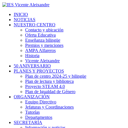
INICIO
NOTICIAS
NUESTRO CENTRO
Contacto y ubicación
Oferta Educativa
Enseñanza bilingüe
Premios y menciones
AMPA Alfareros
Historia
Vicente Aleixandre
50 ANIVERSARIO
PLANES Y PROYECTOS
Plan de centro 2024-25 y bilingüe
Plan de lectura y biblioteca
Proyecto STEAM 4.0
Plan de Igualdad de Género
ORGANIZACIÓN
Equipo Directivo
Jefaturas y Coordinaciones
Tutorías
Departamentos
SECRETARÍA
Información y noticias