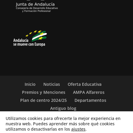
Inicio
Noticias
Oferta Educativa
Premios y Menciones
AMPA Alfareros
Plan de centro 2024/25
Departamentos
Antiguo blog
Utilizamos cookies para ofrecerte la mejor experiencia en
nuestra web. Puedes aprender más sobre qué cookies
(c) 2019-26. IES Vicente Aleixandre. Sevilla. c/ San
utilizamos o desactivarlas en los
ajustes
.