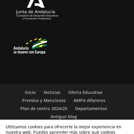
Inicio
Noticias
Oferta Educativa
Premios y Menciones
AMPA Alfareros
Plan de centro 2024/25
Departamentos
Antiguo blog
Utilizamos cookies para ofrecerte la mejor experiencia en
nuestra web. Puedes aprender más sobre qué cookies
(c) 2019-26. IES Vicente Aleixandre. Sevilla. c/ San