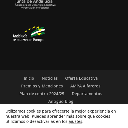
Inicio
Noticias
Oferta Educativa
Premios y Menciones
AMPA Alfareros
Plan de centro 2024/25
Departamentos
Antiguo blog
Utilizamos cookies para ofrecerte la mejor experiencia en
nuestra web. Puedes aprender más sobre qué cookies
(c) 2019-26. IES Vicente Aleixandre. Sevilla. c/ San
utilizamos o desactivarlas en los
ajustes
.
Vicente de Paúl, 5. Teléfono: 955 62 22 00. |
Aviso