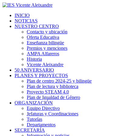
INICIO
NOTICIAS
NUESTRO CENTRO
Contacto y ubicación
Oferta Educativa
Enseñanza bilingüe
Premios y menciones
AMPA Alfareros
Historia
Vicente Aleixandre
50 ANIVERSARIO
PLANES Y PROYECTOS
Plan de centro 2024-25 y bilingüe
Plan de lectura y biblioteca
Proyecto STEAM 4.0
Plan de Igualdad de Género
ORGANIZACIÓN
Equipo Directivo
Jefaturas y Coordinaciones
Tutorías
Departamentos
SECRETARÍA
Información y noticias