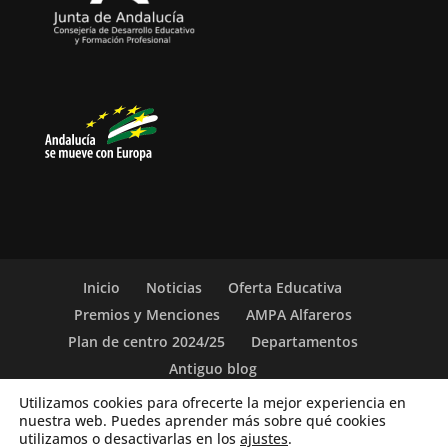
Inicio
Noticias
Oferta Educativa
Premios y Menciones
AMPA Alfareros
Plan de centro 2024/25
Departamentos
Antiguo blog
Utilizamos cookies para ofrecerte la mejor experiencia en
nuestra web. Puedes aprender más sobre qué cookies
(c) 2019-26. IES Vicente Aleixandre. Sevilla. c/ San
utilizamos o desactivarlas en los
ajustes
.